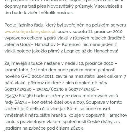
dopravy na trati přes Novosvětský průsmyk. V souvislosti s
tím bude k vidění několik novinek...
Podle jízdního řádu, který byl zveřejněn na polském serveru
www.koleje.dolnyslask.pl
, bude v sobotu 11. prosince 2010
vypraveno celkem 5 párů vlaků v různých relacích (tradičně
Jelenia Góra – Harrachov (– Kořenov), nicméně jeden z
vlaků pojede jakožto přímý z Legnice až do Harrachova!
Zajímavější situace nastane v neděli 12. prosince 2010 –
kromě toho, že tento den bude prvním dnem platnosti
nového GVD 2010/2011, zavítá na mezistátní úsek celkem 7
párů vlaků, přičemž některé z nich (konkrétně páry
60231/25240 – 25451/60230 a 60237/25456 –
25457/60236) budou složeny ze dvou motorových vozů
řady SA134 – konkrétně čísel 005 a 007. Souprava v tomto
složení, jejíž délka čítá více jak 80 m, se bude muset
vměstnat k nástupištní hraně 1. koleje v dopravně Harrachov
spolu s pravidelným vlakem společnosti České dráhy, a.s.,
jezdícím na zubačce pod číslem 26203.