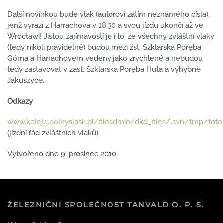
Další novinkou bude vlak (autorovi zatím neznámého čísla),
jenž vyrazí z Harrachova v 18.30 a svou jízdu ukončí až ve
Wrocławi! Jistou zajímavostí je i to, že všechny zvláštní vlaky
(tedy nikoli pravidelné) budou mezi žst. Szklarska Poręba
Górna a Harrachovem vedeny jako zrychlené a nebudou
tedy zastavovat v zast. Szklarska Poręba Huta a výhybně
Jakuszyce.
Odkazy
www.koleje.dolnyslask.pl/fileadmin/dkd_files/.svn/tmp/foto
(jízdní řád zvláštních vlaků)
Vytvořeno dne
9. prosinec 2010
.
ŽELEZNIČNÍ SPOLEČNOST TANVALD O. P. S.