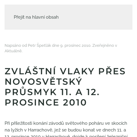
Přejít na hlavní obsah
Napsáno od Petr Špetlák dne
9. prosinec 2010
. Zveřejněno v
Aktuálně
.
ZVLÁŠTNÍ VLAKY PŘES
NOVOSVĚTSKÝ
PRŮSMYK 11. A 12.
PROSINCE 2010
Při příležitosti konání závodů světového poháru ve skocích
na lyžích v Harrachově, jež se budou konat ve dnech 11. a
12. prosince 2010 v Harrachově, dojde k posílení železniční