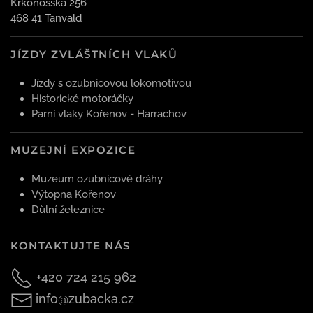
Krkonošská 256
468 41 Tanvald
JÍZDY ZVLÁŠTNÍCH VLAKŮ
Jízdy s ozubnicovou lokomotivou
Historické motoráčky
Parní vlaky Kořenov - Harrachov
MUZEJNÍ EXPOZICE
Muzeum ozubnicové dráhy
Výtopna Kořenov
Důlní železnice
KONTAKTUJTE NÁS
+420 724 215 962
info@zubacka.cz